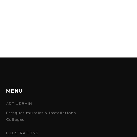
MENU
ART URBAIN
Fresques murales & installations
Collages
ILLUSTRATIONS