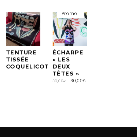
Promo !
TENTURE
ÉCHARPE
TISSÉE
« LES
COQUELICOT
DEUX
TÊTES »
30,00
39,00
€
€